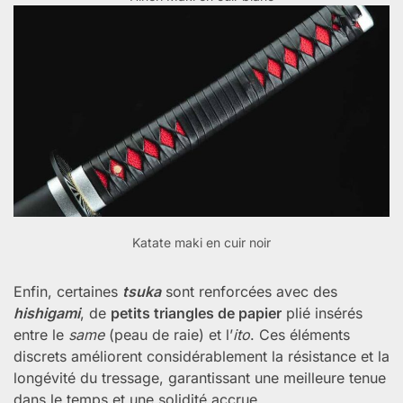
Katate maki en cuir noir
Enfin, certaines
tsuka
sont renforcées avec des
hishigami
, de
petits triangles de papier
plié insérés
entre le
same
(peau de raie) et l’
ito
. Ces éléments
discrets améliorent considérablement la résistance et la
longévité du tressage, garantissant une meilleure tenue
dans le temps et une solidité accrue.