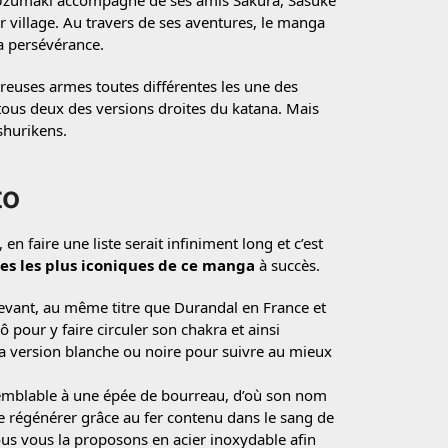
 Uzumaki accompagné de ses amis Sakura, Sasuke
r village. Au travers de ses aventures, le manga
a persévérance.
breuses armes toutes différentes les une des
 tous deux des versions droites du katana. Mais
shurikens.
to
en faire une liste serait infiniment long et c’est
es les plus iconiques de ce manga
à succès.
-levant, au même titre que Durandal en France et
 pour y faire circuler son chakra et ainsi
a version blanche ou noire pour suivre au mieux
t semblable à une épée de bourreau, d’où son nom
 se régénérer grâce au fer contenu dans le sang de
ous vous la proposons en acier inoxydable afin