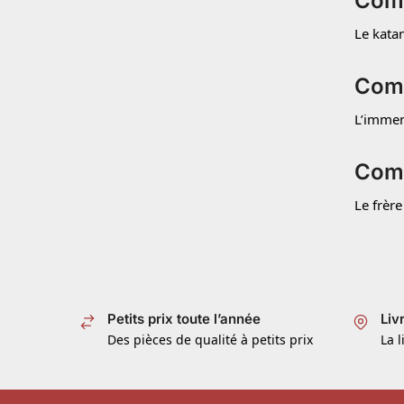
Comm
Le katan
Comm
L’immen
Comm
Le frèr
Petits prix toute l’année
Liv
Des pièces de qualité à petits prix
La l