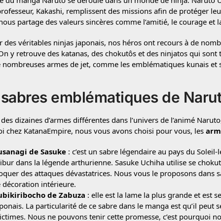
ire du manga Naruto se déroule dans un monde de ninja. Naruto
professeur, Kakashi, remplissent des missions afin de protéger leu
nous partage des valeurs sincères comme l’amitié, le courage et l
ar des véritables ninjas japonais, nos héros ont recours à de nom
 On y retrouve des katanas, des chokutôs et des ninjatos qui sont
e nombreuses armes de jet, comme les emblématiques kunais et 
 sabres emblématiques de Naru
e des dizaines d’armes différentes dans l’univers de l’animé Naruto, 
i chez KatanaEmpire, nous vous avons choisi pour vous, les
arm
usanagi de Sasuke
: c’est un sabre légendaire au pays du Soleil
ibur dans la légende arthurienne. Sasuke Uchiha utilise se chokutô
oquer des attaques dévastatrices. Nous vous le proposons dans s
 décoration intérieure.
ubikiribocho de Zabuza
: elle est la lame la plus grande et es
ponais. La particularité de ce sabre dans le manga est qu’il peut
ictimes. Nous ne pouvons tenir cette promesse, c’est pourquoi n