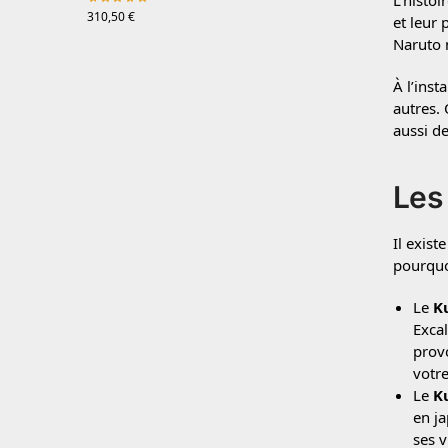
L’histo
310,50
€
et leur 
Naruto 
À l’inst
autres.
aussi d
Les
Il exist
pourquo
Le
K
Excal
prov
votre
Le
K
en ja
ses v