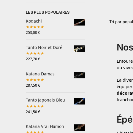
LES PLUS POPULAIRES
Kodachi
253,00
€
Nos
Tanto Noir et Doré
227,70
€
Entoure
ou vivez
Katana Damas
La diver
287,50
€
équiper
décora
trancha
Tanto Japonais Bleu
241,50
€
Épé
Katana Vrai Hamon