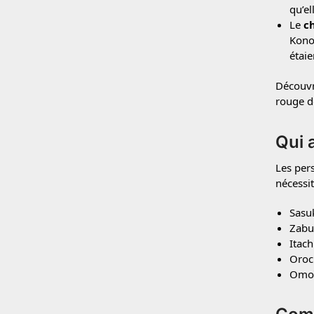
qu’el
Le
c
Konoh
étaie
Découvr
rouge d
Qui 
Les pers
nécessi
Sasu
Zabu
Itach
Oroc
Omoï