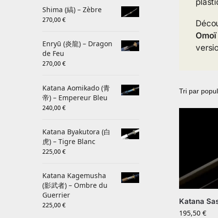
plast
Shima (縞) – Zèbre
270,00
€
Décou
Omoï
Enryū (炎龍) – Dragon
versi
de Feu
270,00
€
Katana Aomikado (青
帝) – Empereur Bleu
240,00
€
Katana Byakutora (白
虎) – Tigre Blanc
225,00
€
Katana Kagemusha
(影武者) – Ombre du
Guerrier
Katana Sa
225,00
€
195,50
€