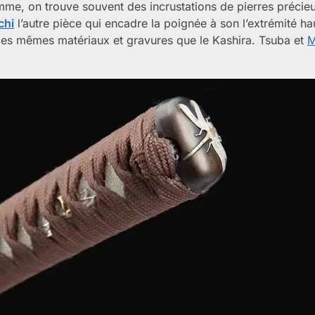
mme, on trouve souvent des incrustations de pierres précie
chi
l’autre pièce qui encadre la poignée à son l’extrémité ha
les mêmes matériaux et gravures que le Kashira. Tsuba et
M