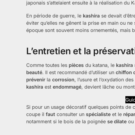
japonais s’attelaient ensuite à la réalisation du 
En période de guerre, le
kashira
se devait d’êtr
éviter qu’elles ne gênent la prise en main ou n
époque sont souvent moins ornementés, mais b
L’entretien et la préserva
Comme toutes les
pièces
du katana, le
kashira
beauté
. Il est recommandé d’utiliser un
chiffon
prévenir
la
corrosion
, l’usure et l’oxydation de
kashira
est
endommagé
, devient lâche ou montr
Guid
Si pour un usage décoratif quelques points de col
coupe il
faut
consulter un
spécialiste
et le
répa
notamment si le bois de la poignée
se dilate
o