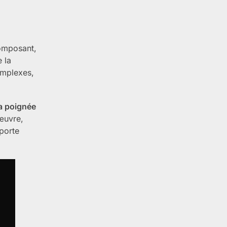
omposant,
e la
mplexes,
a poignée
’œuvre,
 porte