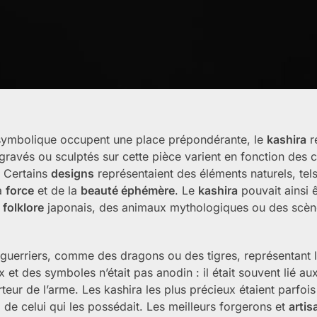
a symbolique occupent une place prépondérante, le
kashira
r
 gravés ou sculptés sur cette pièce varient en fonction des
. Certains
designs
représentaient des éléments naturels, tel
la
force
et de la
beauté éphémère
. Le
kashira
pouvait ainsi ê
u
folklore
japonais, des animaux mythologiques ou des scèn
 guerriers, comme des dragons ou des tigres, représentant 
et des symboles n’était pas anodin : il était souvent lié au
rteur de l’arme. Les kashira les plus précieux étaient parfois
ng de celui qui les possédait. Les meilleurs forgerons et
artis