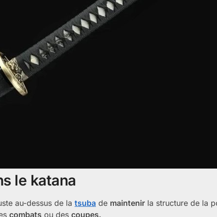
ns le katana
juste au-dessus de la
tsuba
de
maintenir
la structure de la p
des
combats
ou des
coupes.