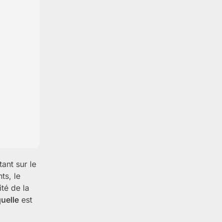
ant sur le
ts, le
ité de la
uelle
est