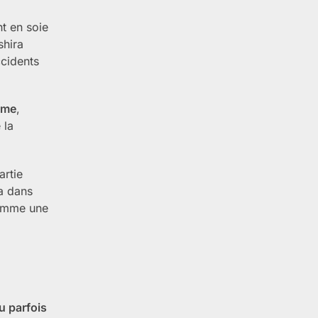
nt en soie
shira
ccidents
arme
,
 la
artie
la dans
mme une
ou parfois