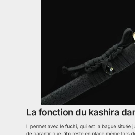
La fonction du kashira da
Il permet avec le
fuchi
, qui est la bague située 
de garantir que l’
ito
reste en place même lors 