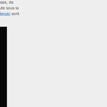
uses, de
ute sous la
enuki
sont