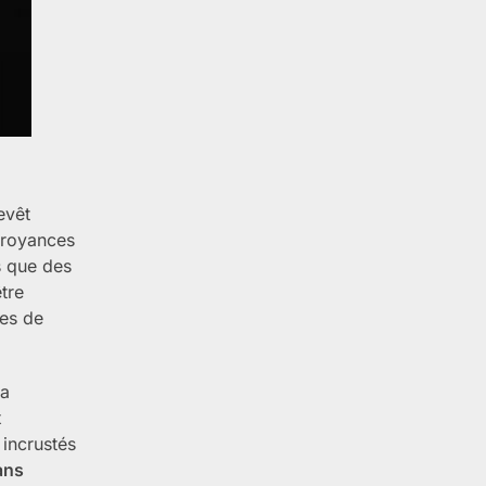
evêt
 croyances
s que des
tre
es de
la
x
 incrustés
ans