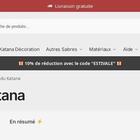
Livraison gratuite
Recherche
Katana Décoration
Autres Sabres
Matériaux
Aide
10% de réduction
avec le code "ESTIVALE"
 du Katana
tana
En résumé