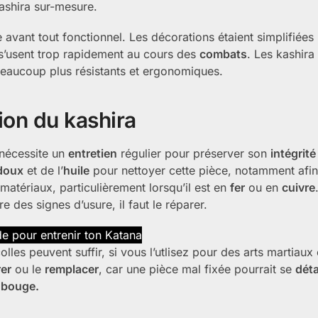
Kashira sur-mesure.
e avant tout fonctionnel. Les décorations étaient simplifiées
e s’usent trop rapidement au cours des
combats
. Les kashira
eaucoup plus résistants et ergonomiques.
tion du kashira
nécessite un
entretien
régulier pour préserver son
intégrité
 doux
et de l’
huile
pour nettoyer cette pièce, notamment afi
s matériaux, particulièrement lorsqu’il est en
fer
ou en
cuivre
e des signes d’usure, il faut le réparer.
e pour entrenir ton Katana
les peuvent suffir, si vous l’utlisez pour des arts martiaux
rer
ou le
remplacer
, car une pièce mal fixée pourrait se
dét
u
bouge.