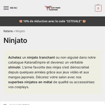
MENU
0
10% de réduction
avec le code "ESTIVALE"
Katana
»
Ninjato
Ninjato
Achetez
un
ninjato tranchant
ou non-aiguisé dans notre
catalogue KatanaEmpire et devenez un véritable
shinobi
. L’arme favorite des ninjas s’est démocratisé
depuis quelques années grâce aux jeux vidéo et aux
mangas japonais. Décorez votre salon avec nos
superbes ninjatos en métal
de qualité ou accessoirisez
vos cosplays.