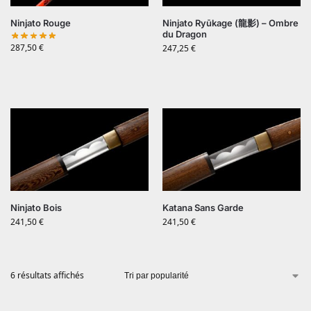
Ninjato Rouge
Ninjato Ryūkage (龍影) – Ombre
du Dragon
287,50
€
247,25
€
Ninjato Bois
Katana Sans Garde
241,50
€
241,50
€
6 résultats affichés