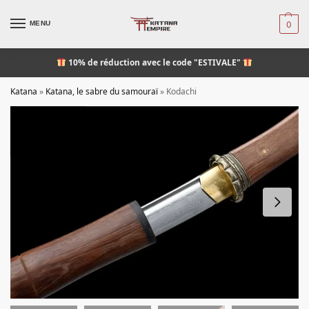
MENU
0
10% de réduction
avec le code "ESTIVALE"
Katana
»
Katana, le sabre du samouraï
»
Kodachi