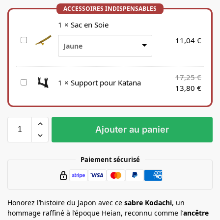
1
×
Sac en Soie
S
11,04
€
Jaune
a
c
e
17,25
€
S
1
×
Support pour Katana
n
13,80
€
u
S
p
o
p
i
o
e
Ajouter au panier
r
t
p
Paiement sécurisé
o
u
r
K
Honorez l’histoire du Japon avec ce
sabre Kodachi
, un
a
hommage raffiné à l’époque Heian, reconnu comme l’
ancêtre