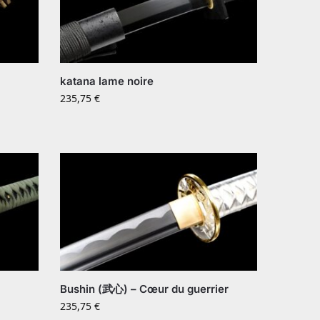
katana lame noire
235,75
€
Bushin (武心) – Cœur du guerrier
235,75
€