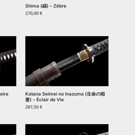
Shima (縞) – Zèbre
270,00
€
oire
Katana Seimei no Inazuma (生命の稲
妻) – Éclair de Vie
287,50
€