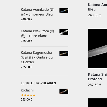
Katana Ao
Bleu
Katana Aomikado (青
帝) – Empereur Bleu
240,00
€
240,00
€
Katana Byakutora (白
虎) – Tigre Blanc
225,00
€
Katana Kagemusha
(影武者) – Ombre du
Guerrier
225,00
€
Katana Sh
Profond
LES PLUS POPULAIRES
287,50
€
Kodachi
253,00
€