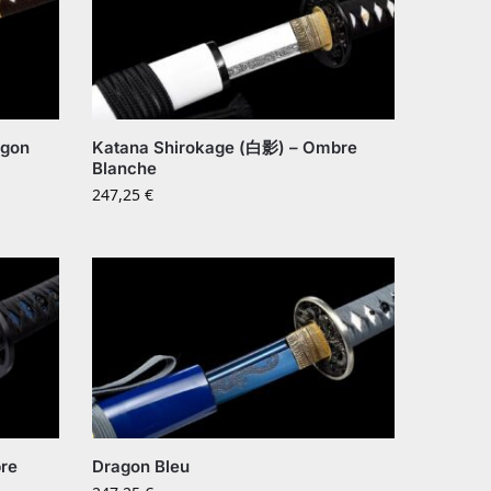
agon
Katana Shirokage (白影) – Ombre
Blanche
247,25
€
re
Dragon Bleu