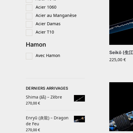
Acier 1060
Acier au Manganèse
Acier Damas
Acier T10
Hamon
Seikō (生江)
Avec Hamon
225,00
€
DERNIERS ARRIVAGES
Shima (縞) – Zèbre
270,00
€
Enryū (炎龍) – Dragon
de Feu
270,00
€