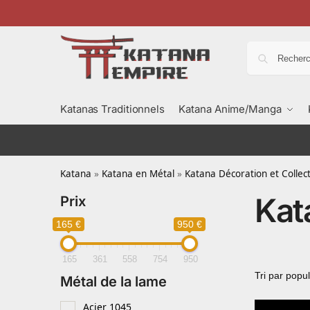
Katanas Traditionnels
Katana Anime/Manga
Katana
»
Katana en Métal
»
Katana Décoration et Collec
Kat
Prix
165 €
950 €
165
361
558
754
950
Métal de la lame
Acier 1045