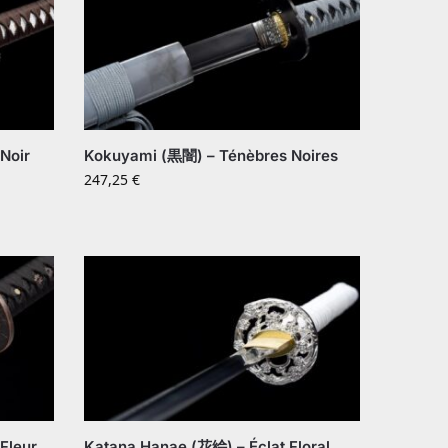
Noir
Kokuyami (黒闇) – Ténèbres Noires
247,25
€
Fleur
Katana Hanae (花絵) – Éclat Floral