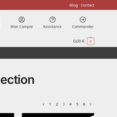
Blog
Contact
Mon Compte
Assistance
Commander
0,00
€
0
lection
1
2
3
4
5
6