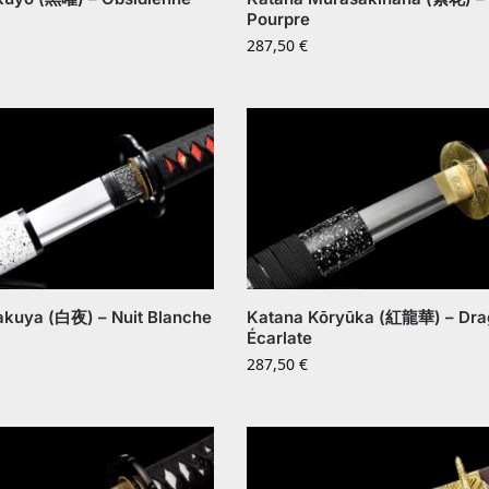
Pourpre
287,50
€
akuya (白夜) – Nuit Blanche
Katana Kōryūka (紅龍華) – Dra
Écarlate
287,50
€