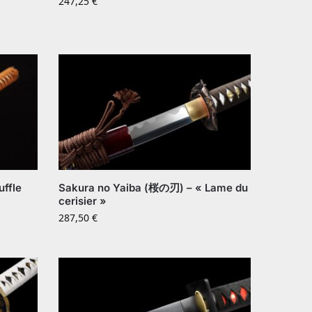
247,25
€
ffle
Sakura no Yaiba (桜の刃) – « Lame du
cerisier »
287,50
€