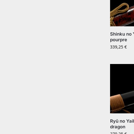
Shinku no
pourpre
339,25
€
Ryū no Ya
dragon
270,25
€