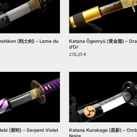
nshiken (戦士剣) – Lame du
Katana Ōgonryū (黄金龍) – Dr
d’Or
270,25
€
ebi (紫蛇) – Serpent Violet
Katana Kurokage (黒影) – Omb
Noire