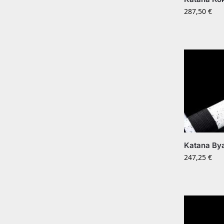
287,50
€
Katana By
247,25
€