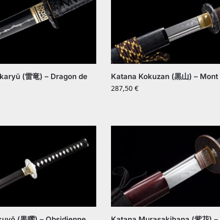
ikaryū (雷竜) – Dragon de
Katana Kokuzan (黒山) – Mont 
287,50
€
kuyō (黒曜) – Obsidienne
Katana Murasakihana (紫花) – 