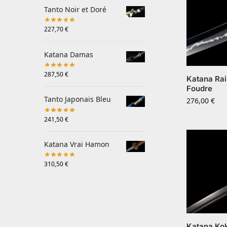
Tanto Noir et Doré
227,70
€
Katana Damas
287,50
€
Katana Ra
Foudre
Tanto Japonais Bleu
276,00
€
241,50
€
Katana Vrai Hamon
310,50
€
Katana Ko