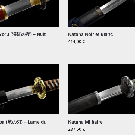
 Yoru (深紅の夜) – Nuit
Katana Noir et Blanc
414,00
€
iba (竜の刃) – Lame du
Katana Militaire
287,50
€