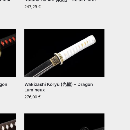
247,25
€
gon
Wakizashi Kōryū (光龍) – Dragon
Lumineux
276,00
€