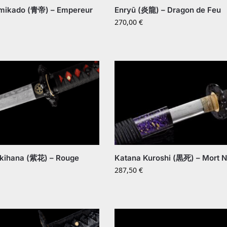
mikado (青帝) – Empereur
Enryū (炎龍) – Dragon de Feu
270,00
€
ikihana (紫花) – Rouge
Katana Kuroshi (黒死) – Mort N
287,50
€