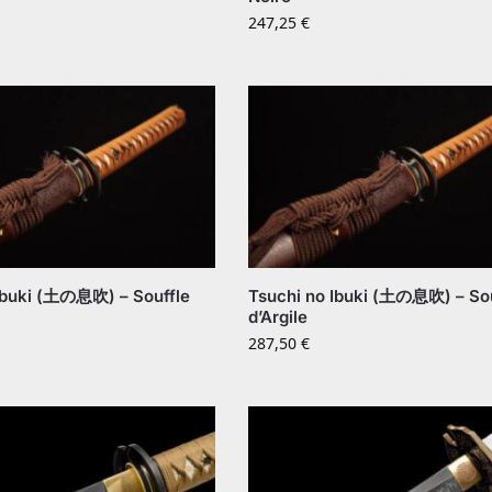
247,25
€
Ibuki (土の息吹) – Souffle
Tsuchi no Ibuki (土の息吹) – Sou
d’Argile
287,50
€