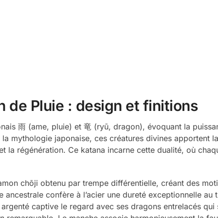
e Pluie : design et finitions
nais 雨 (ame, pluie) et 竜 (ryū, dragon), évoquant la puiss
la mythologie japonaise, ces créatures divines apportent la 
 et la régénération. Ce katana incarne cette dualité, où chaqu
amon chōji obtenu par trempe différentielle, créant des moti
e ancestrale confère à l’acier une dureté exceptionnelle au tr
 argenté captive le regard avec ses dragons entrelacés qui 
on remarquable. Le manche associe harmonieusement la fau