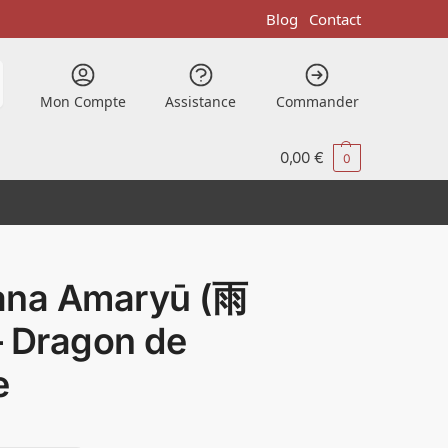
Blog
Contact
Mon Compte
Assistance
Commander
0,00
€
0
ana Amaryū (雨
– Dragon de
e