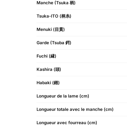
Manche (Tsuka 柄)
Tsuka-ITO (柄糸)
Menuki (目貫)
Garde (Tsuba 鍔)
Fuchi (縁)
Kashira (頭)
Habaki (鎺)
Longueur de la lame (cm)
Longueur totale avec le manche (cm)
Longueur avec fourreau (cm)