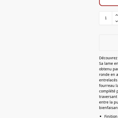
S
p
o
p
i
o
e
r
t
p
o
u
r
Découvrez
K
Sa lame en
a
obtenu par
t
ronde en a
entrelacés
a
fourreau l
n
complété p
a
traversant
entre la p
bienfaisan
Finition