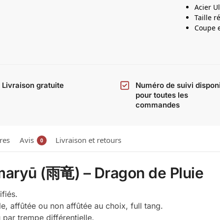
Acier U
Taille r
Coupe e
Livraison gratuite
Numéro de suivi dispon
pour toutes les
commandes
res
Avis
Livraison et retours
0
maryū (雨竜) – Dragon de Pluie
fiés.
e, affûtée ou non affûtée au choix, full tang.
par trempe différentielle.