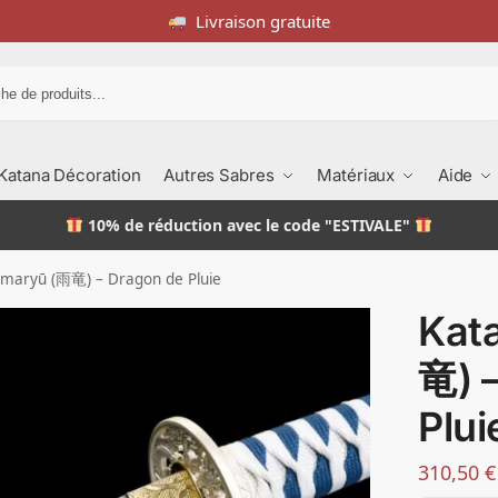
Livraison gratuite
Recherche
Katana Décoration
Autres Sabres
Matériaux
Aide
10% de réduction
avec le code "ESTIVALE"
maryū (雨竜) – Dragon de Pluie
Kat
竜) 
Plui
310,50
€