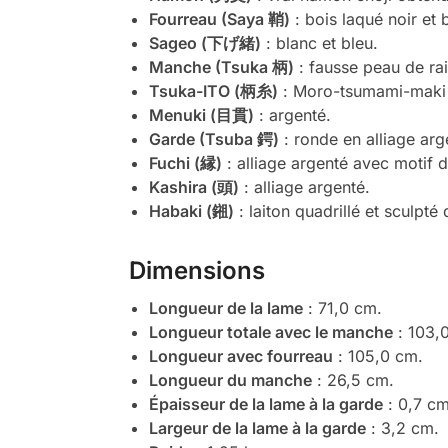
Fourreau (Saya 鞘)
: bois laqué noir et 
Sageo (下げ緒)
: blanc et bleu.
Manche (Tsuka 柄)
: fausse peau de rai
Tsuka-ITO (柄糸)
: Moro-tsumami-maki b
Menuki (目貫)
: argenté.
Garde (Tsuba 鍔)
: ronde en alliage ar
Fuchi (縁)
: alliage argenté avec motif 
Kashira (頭)
: alliage argenté.
Habaki (鎺)
: laiton quadrillé et sculpté
Dimensions
Longueur de la lame
: 71,0 cm.
Longueur totale avec le manche
: 103,
Longueur avec fourreau
: 105,0 cm.
Longueur du manche
: 26,5 cm.
Épaisseur de la lame à la garde
: 0,7 cm
Largeur de la lame à la garde
: 3,2 cm.