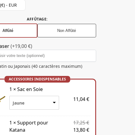
(€) - EUR
AFFÛTAGE
:
Affûté
Non Affûté
aser
(+19,00 €)
atin ou Japonais (40 caractères maximum)
1
×
Sac en Soie
11,04
€
Jaune
1
×
Support pour
17,25
€
Katana
13,80
€