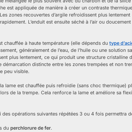
le mélangée le plus souvent avec du charbon et de la silice
che est appliquée de manière à créer un contraste thermique
. Les zones recouvertes d’argile refroidissent plus lentement 
rapidement. L’enduit est ensuite séché à l’air ou doucement
st chauffée à haute température (elle dépends du
type d’aci
ement, généralement de l’eau, de l’huile ou une solution sa
ent plus lentement, ce qui produit une structure cristalline d
de démarcation distincte entre les zones trempées et non tr
e peu visible.
a lame est chauffée puis refroidie (sans choc thermique) pl
 lors de la trempe. Cela renforce la lame et améliore sa flexib
i des opérations suivantes répétées 3 ou 4 fois permettra d
ns du
perchlorure de fer
.