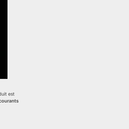
uit est
courants