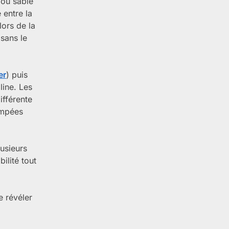
 ou sable
 entre la
lors de la
 sans le
er
) puis
line. Les
ifférente
empées
usieurs
ilité tout
e révéler