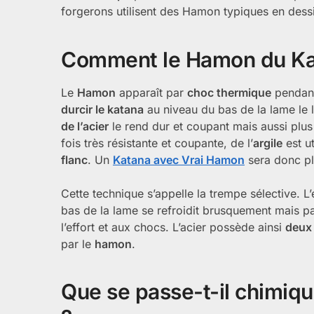
forgerons utilisent des Hamon typiques en dessin
Comment le Hamon du Kata
Le
Hamon
apparaît par
choc thermique
pendant 
durcir le katana
au niveau du bas de la lame le l
de l’acier
le rend dur et coupant mais aussi plus
fois très résistante et coupante, de l’
argile
est ut
flanc
. Un
Katana avec Vrai Hamon
sera donc pl
Cette technique s’appelle la trempe sélective. L
bas de la lame se refroidit brusquement mais pa
l’effort et aux chocs. L’acier possède ainsi
deux 
par le
hamon
.
Que se passe-t-il chimiq