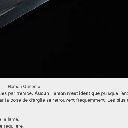
Hamon Gunome
ues par trempe.
Aucun Hamon n’est identique
puisque l’end
r la pose de d’argile se retrouvent fréquemment. Les
plus 
 la lame.
 régulière.