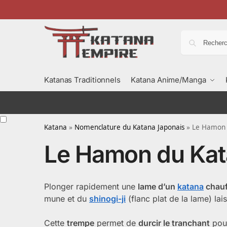
Katanas Traditionnels
Katana Anime/Manga
Katana
»
Nomenclature du Katana Japonais
»
Le Hamon 
Le Hamon du Ka
Plonger rapidement une
lame d’un
katana
chauf
mune et du
shinogi-ji
(flanc plat de la lame) la
Cette
trempe
permet de
durcir le tranchant
pour