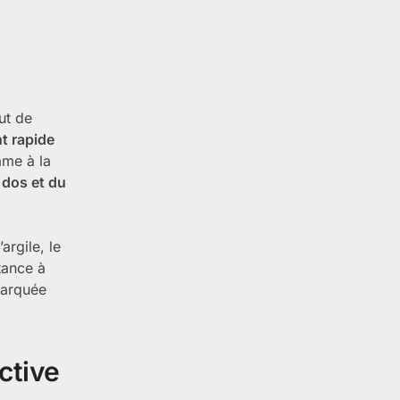
ut de
t rapide
ame à la
 dos et du
argile, le
tance à
arquée
ctive