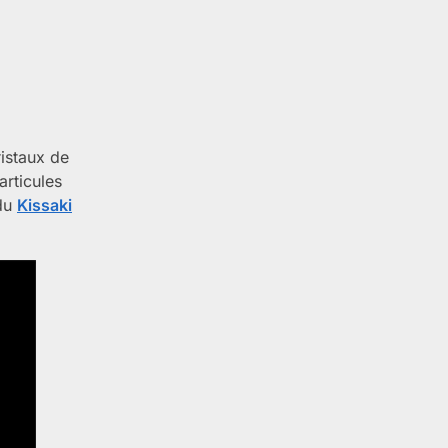
ristaux de
articules
 du
Kissaki