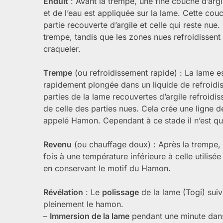
Enduit
: Avant la trempe, une fine couche d’argi
et de l’eau est appliquée sur la lame. Cette cou
partie recouverte d’argile et celle qui reste nue
trempe, tandis que les zones nues refroidissent 
craqueler.
Trempe
(ou refroidissement rapide) : La lame e
rapidement plongée dans un liquide de refroidiss
parties de la lame recouvertes d’argile refroidiss
de celle des parties nues. Cela crée une ligne 
appelé Hamon. Cependant à ce stade il n’est qu
Revenu
(ou chauffage doux) : Après la trempe, l
fois à une température inférieure à celle utilisée
en conservant le motif du Hamon.
Révélation
: Le
polissage
de la lame (Togi) suiv
pleinement le hamon.
–
Immersion de la lame
pendant une minute da