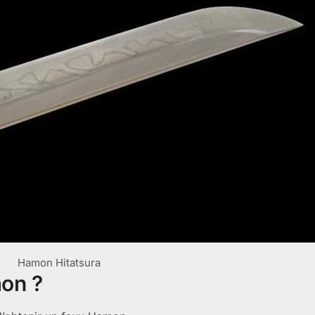
Hamon Hitatsura
on ?