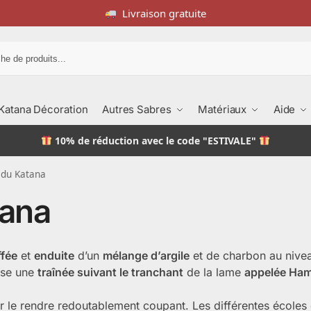
Livraison gratuite
Recherche
Katana Décoration
Autres Sabres
Matériaux
Aide
10% de réduction
avec le code "ESTIVALE"
du Katana
tana
fée
et
enduite
d’un
mélange d’argile
et de charbon au nivea
isse une
traînée suivant le tranchant
de la lame
appelée Ha
 le rendre redoutablement coupant. Les différentes écoles