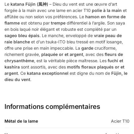
Le
katana Fūjin (風神)
– Dieu du vent est une œuvre d’art
forgée à la main avec une lame en acier T10
polie à la main
et
affûtée ou non selon vos préférences. Le
hamon en forme de
flamme
est obtenu par
trempe
différentiel à l’argile. Son saya
en bois laqué noir élégant et robuste est complété par un
sageo bleu épais
. Le manche, enveloppé de
vraie peau de
raie blanche
et d’un tsuka-ITO bleu tressé en motif losange,
offre une prise en main impeccable. La
garde
cruciforme,
richement gravée,
plaquée or et argent
, avec des
fleurs de
chrysanthème
, est la véritable pièce maîtresse. Les
fuchi et
kashira
sont assortis, avec des
motifs floraux plaqués or et
argent
. Ce
katana exceptionnel
est digne du nom de
Fūjin, le
dieu du vent
.
Informations complémentaires
Métal de la lame
Acier T10