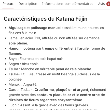
Photos
Description
Informations complémentaires
Avis
0
Caractéristiques
du Katana Fūjin
Aiguisage et polissage manuel
kissaki et mune, toutes les
finitions à la main.
Lame : en acier T10, affûtée ou non affûtée sur demande,
soie pleine
.
Hamon
: obtenu par
trempe différentiel à l’argile
, forme de
flamme
.
Saya : Fourreau en bois laqué noir.
Sageo : bleu épais.
Tsuka : Manche en
véritable peau de raie blanche
.
Tsuka-ITO : Bleu tressé en motif losange au-dessus de la
poignée.
Menuki : Argenté.
Garde (Tsuba) :
Cruciforme, plaqué or et argent
, richement
gravée avec des
contours plaqués or
et le
centre orné de
dizaines de fleurs argentées chrysanthème
.
Fuchi : Assorti à la garde avec des fleurs gravées.