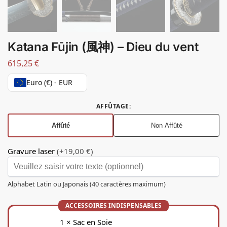
Katana Fūjin (風神) – Dieu du vent
615,25
€
Euro (€) - EUR
AFFÛTAGE
:
Affûté
Non Affûté
Gravure laser
(+19,00 €)
Alphabet Latin ou Japonais (40 caractères maximum)
1
×
Sac en Soie