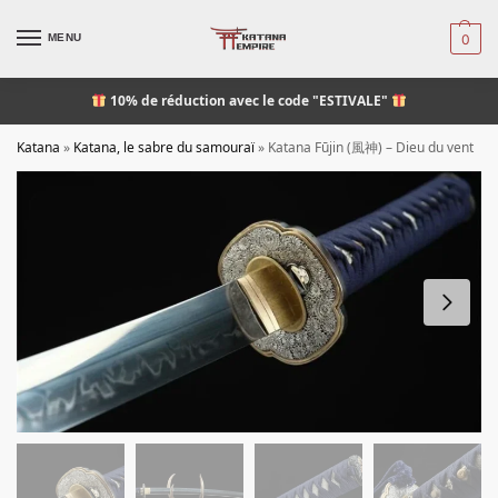
MENU
0
10% de réduction
avec le code "ESTIVALE"
Katana
»
Katana, le sabre du samouraï
»
Katana Fūjin (風神) – Dieu du vent