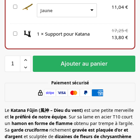
S
11,04
€
Jaune
a
c
e
17,25
€
S
1
×
Support pour Katana
n
13,80
€
u
S
p
o
p
i
o
e
Ajouter au panier
r
t
p
Paiement sécurisé
o
u
r
K
Le
Katana Fūjin (風神 – Dieu du vent)
est une petite merveille
a
et
le préféré de notre équipe
. Sur sa lame en acier T10 court
t
un
hamon en forme de flamme
obtenu par trempe à l’argile.
Sa
garde cruciforme
a
richement
gravée est plaquée d’or et
d’argent
et sculptée de
dizaines de fleurs de chrysanthème
n