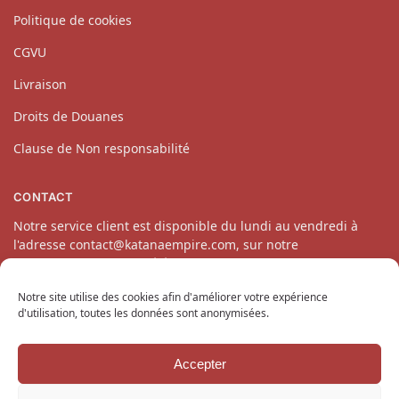
Politique de cookies
CGVU
Livraison
Droits de Douanes
Clause de Non responsabilité
CONTACT
Notre service client est disponible du lundi au vendredi à
l'adresse contact@katanaempire.com, sur notre
page contact
ou par téléphone au 06 10 14 34 64.
Notre site utilise des cookies afin d'améliorer votre expérience
d'utilisation, toutes les données sont anonymisées.
Accepter
Copyright © 2024 KatanaEmpire.com
Tous droits réservés.