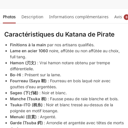
Photos
Description
Informations complémentaires
Avis
0
Caractéristiques du Katana de Pirate
Finitions à la main
par nos artisans qualifiés.
Lame en acier 1060
noire, affûtée ou non affûtée au choix,
full tang.
Hamon (刃文)
: Vrai hamon notare obtenu par trempe
différentielle.
Bo-Hi
: Présent sur la lame.
Fourreau (Saya 鞘)
: Fourreau en bois laqué noir avec
gouttes d’eau argentées.
Sageo (下げ緒)
: Noir et blanc.
Manche (Tsuka 柄)
: Fausse peau de raie blanche et bois.
Tsuka-ITO (柄糸)
: Noir et blanc tressé au-dessus de la
poignée en motif losange.
Menuki (目貫)
: Argenté.
Garde (Tsuba 鍔)
: Arrondie et argentée avec têtes de morts