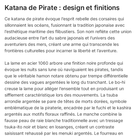
Katana de Pirate : design et finitions
Ce katana de pirate évoque l’esprit rebelle des corsaires qui
sillonnaient les océans, fusionnant la tradition japonaise avec
l’esthétique maritime des flibustiers. Son nom reflète cette union
audacieuse entre l’art du sabre japonais et l’univers des
aventuriers des mers, créant une arme qui transcende les
frontières culturelles pour incarner la liberté et l’aventure.
La lame en acier 1060 arbore une finition noire profonde qui
évoque les nuits sans lune où naviguaient les pirates, tandis
que le véritable hamon notare obtenu par trempe différentielle
dessine des vagues argentées le long du tranchant. Le bo-hi
creuse la lame pour alléger l’ensemble tout en produisant un
sifflement caractéristique lors des mouvements. La tsuba
arrondie argentée se pare de têtes de morts dorées, symbole
emblématique de la piraterie, encadrée par le fuchi et le kashira
argentés aux motifs floraux raffinés. Le manche combine la
fausse peau de raie blanche traditionnelle avec un tressage
tsuka-ito noir et blanc en losanges, créant un contraste
saisissant rehaussé par les menuki argentés. Le fourreau en