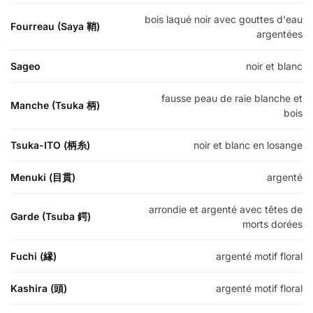
bois laqué noir avec gouttes d'eau
Fourreau (Saya 鞘)
argentées
Sageo
noir et blanc
fausse peau de raie blanche et
Manche (Tsuka 柄)
bois
Tsuka-ITO (柄糸)
noir et blanc en losange
Menuki (目貫)
argenté
arrondie et argenté avec têtes de
Garde (Tsuba 鍔)
morts dorées
Fuchi (縁)
argenté motif floral
Kashira (頭)
argenté motif floral