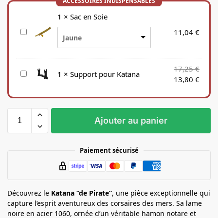
1
×
Sac en Soie
S
11,04
€
Jaune
a
c
e
17,25
€
S
1
×
Support pour Katana
n
13,80
€
u
S
p
o
p
i
o
e
Ajouter au panier
r
t
p
Paiement sécurisé
o
u
r
K
Découvrez le
Katana “de Pirate”
, une pièce exceptionnelle qui
a
capture l’esprit aventureux des corsaires des mers. Sa lame
t
noire en acier 1060, ornée d’un véritable hamon notare et