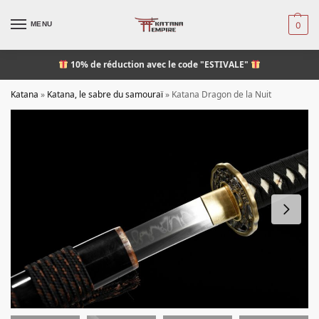
MENU
0
10% de réduction
avec le code "ESTIVALE"
Katana
»
Katana, le sabre du samouraï
»
Katana Dragon de la Nuit