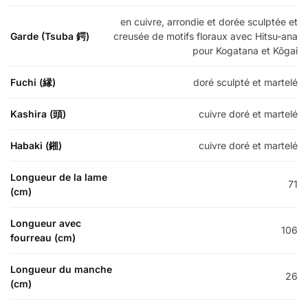
en cuivre, arrondie et dorée sculptée et
Garde (Tsuba 鍔)
creusée de motifs floraux avec Hitsu-ana
pour Kogatana et Kōgai
Fuchi (縁)
doré sculpté et martelé
Kashira (頭)
cuivre doré et martelé
Habaki (鎺)
cuivre doré et martelé
Longueur de la lame
71
(cm)
Longueur avec
106
fourreau (cm)
Longueur du manche
26
(cm)