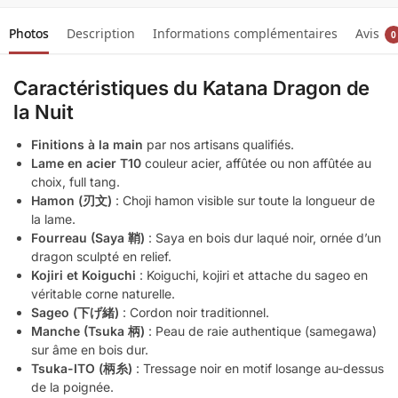
Photos
Description
Informations complémentaires
Avis
0
Caractéristiques du Katana Dragon de
la Nuit
Finitions à la main
par nos artisans qualifiés.
Lame en acier T10
couleur acier, affûtée ou non affûtée au
choix, full tang.
Hamon (刃文)
: Choji hamon visible sur toute la longueur de
la lame.
Fourreau (Saya 鞘)
: Saya en bois dur laqué noir, ornée d’un
dragon sculpté en relief.
Kojiri et Koiguchi
: Koiguchi, kojiri et attache du sageo en
véritable corne naturelle.
Sageo (下げ緒)
: Cordon noir traditionnel.
Manche (Tsuka 柄)
: Peau de raie authentique (samegawa)
sur âme en bois dur.
Tsuka-ITO (柄糸)
: Tressage noir en motif losange au-dessus
de la poignée.