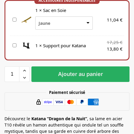
1
×
Sac en Soie
S
11,04
€
Jaune
a
c
e
17,25
€
S
1
×
Support pour Katana
n
13,80
€
u
S
p
o
p
i
o
e
Ajouter au panier
r
t
p
Paiement sécurisé
o
u
r
K
Découvrez le
Katana “Dragon de la Nuit”
, sa lame en acier
a
T10 révèle un hamon authentique qui ondule tel un souffle
t
mystique, tandis que sa garde en cuivre doré arbore des