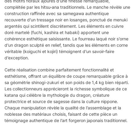
des motifs floraux ajourés d’une finesse remarquable,
complétée par les hitsu-ana traditionnels. Le manche révèle une
construction raffinée avec sa samegawa authentique
recouverte d’un tressage noir en losanges, ponctué de menuki
argentés qui scintillent discrètement. Les éléments en cuivre
doré martelé (fuchi, kashira et habaki) apportent une
cohérence esthétique saisissante. Le fourreau laqué noir s’orne
d’un dragon sculpté en relief, tandis que les éléments en corne
véritable (koiguchi et kojiri) témoignent d’un savoir-faire
d’exception.
Cette réalisation combine parfaitement fonctionnalité et
esthétisme, offrant un équilibre de coupe remarquable grâce à
sa géométrie shinogi-zukuri et son poids de 1,4 kg bien réparti.
Les collectionneurs apprécieront la richesse symbolique de ce
katana qui célèbre la mythologie du dragon, créature
protectrice et source de sagesse dans la culture nippone.
Chaque manipulation révèle la qualité de l’assemblage et la
noblesse des matériaux choisis, faisant de cette pièce un
témoignage authentique de l’art forgeron japonais traditionnel.