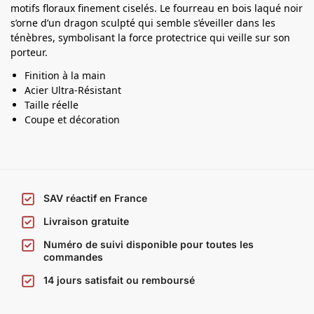
motifs floraux finement ciselés. Le fourreau en bois laqué noir
a
s’orne d’un dragon sculpté qui semble s’éveiller dans les
n
ténèbres, symbolisant la force protectrice qui veille sur son
a
porteur.
Finition à la main
Acier Ultra-Résistant
Taille réelle
Coupe et décoration
SAV réactif en France
Livraison gratuite
Numéro de suivi disponible pour toutes les
commandes
14 jours satisfait ou remboursé