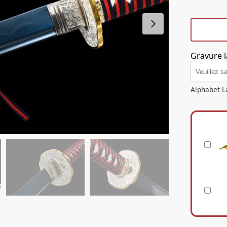
Gravure l
Alphabet L
S
a
c
e
S
n
u
S
p
o
p