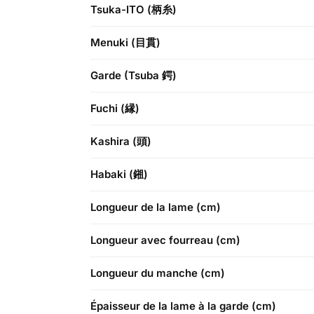
Tsuka-ITO (柄糸)
Menuki (目貫)
Garde (Tsuba 鍔)
Fuchi (縁)
Kashira (頭)
Habaki (鎺)
Longueur de la lame (cm)
Longueur avec fourreau (cm)
Longueur du manche (cm)
Épaisseur de la lame à la garde (cm)