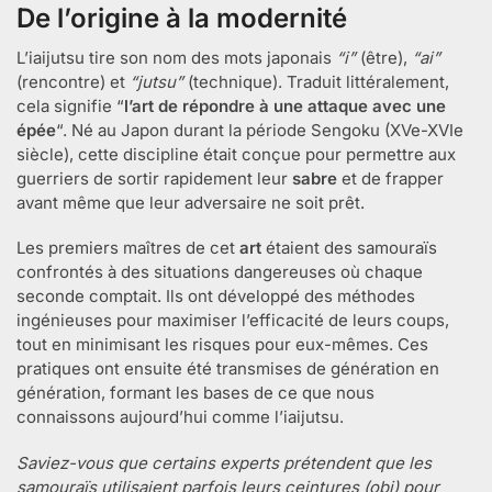
De l’origine à la modernité
L’iaijutsu tire son nom des mots japonais
“i”
(être),
“ai”
(rencontre) et
“jutsu”
(technique). Traduit littéralement,
cela signifie “
l’art de répondre à une attaque avec une
épée
“. Né au Japon durant la période Sengoku (XVe-XVIe
siècle), cette discipline était conçue pour permettre aux
guerriers de sortir rapidement leur
sabre
et de frapper
avant même que leur adversaire ne soit prêt.
Les premiers maîtres de cet
art
étaient des samouraïs
confrontés à des situations dangereuses où chaque
seconde comptait. Ils ont développé des méthodes
ingénieuses pour maximiser l’efficacité de leurs coups,
tout en minimisant les risques pour eux-mêmes. Ces
pratiques ont ensuite été transmises de génération en
génération, formant les bases de ce que nous
connaissons aujourd’hui comme l’iaijutsu.
Saviez-vous que certains experts prétendent que les
samouraïs utilisaient parfois leurs ceintures (obi) pour