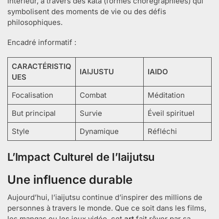
intérieur, à travers des kata (formes chorégraphiées) qui
symbolisent des moments de vie ou des défis
philosophiques.
Encadré informatif :
CARACTÉRISTIQ
IAIJUSTU
IAIDO
UES
Focalisation
Combat
Méditation
But principal
Survie
Éveil spirituel
Style
Dynamique
Réfléchi
L’Impact Culturel de l’Iaijutsu
Une influence durable
Aujourd’hui, l’iaijutsu continue d’inspirer des millions de
personnes à travers le monde. Que ce soit dans les films,
les mangas ou les jeux vidéo, cet
art
fait rêver par sa