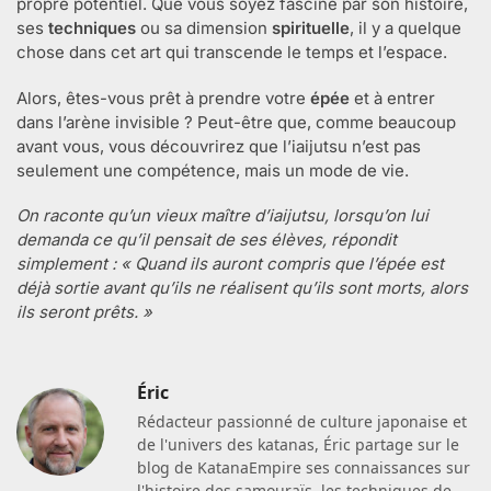
propre potentiel. Que vous soyez fasciné par son histoire,
ses
techniques
ou sa dimension
spirituelle
, il y a quelque
chose dans cet art qui transcende le temps et l’espace.
Alors, êtes-vous prêt à prendre votre
épée
et à entrer
dans l’arène invisible ? Peut-être que, comme beaucoup
avant vous, vous découvrirez que l’iaijutsu n’est pas
seulement une compétence, mais un mode de vie.
On raconte qu’un vieux maître d’iaijutsu, lorsqu’on lui
demanda ce qu’il pensait de ses élèves, répondit
simplement : « Quand ils auront compris que l’épée est
déjà sortie avant qu’ils ne réalisent qu’ils sont morts, alors
ils seront prêts. »
Éric
Rédacteur passionné de culture japonaise et
de l'univers des katanas, Éric partage sur le
blog de KatanaEmpire ses connaissances sur
l'histoire des samouraïs, les techniques de