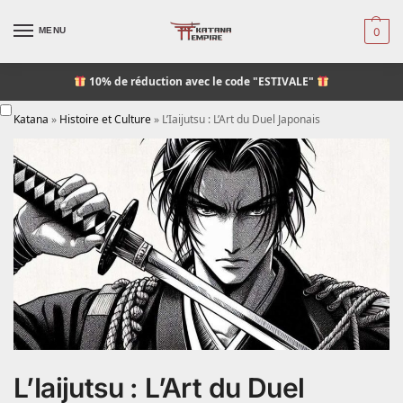
MENU
0
10% de réduction
avec le code "ESTIVALE"
Katana
»
Histoire et Culture
»
L’Iaijutsu : L’Art du Duel Japonais
L’Iaijutsu : L’Art du Duel