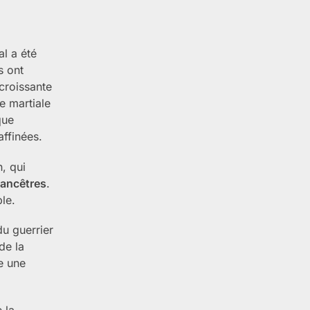
l a été
s ont
croissante
e martiale
que
affinées.
n, qui
ancêtres
.
le.
du guerrier
de la
e une
 la