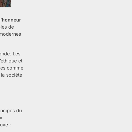
’
honneur
èles de
s modernes
monde. Les
’éthique et
rages comme
la société
incipes du
ux
uve :