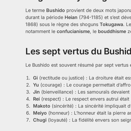
Le terme
Bushido
provient de deux mots japonai
durant la période
Heian
(794-1185) et s’est déve
1868) sous le règne des shoguns
Tokugawa
. L
notamment le
confucianisme
, le
bouddhisme
ze
Les sept vertus du Bushi
Le Bushido est souvent résumé par sept vertus e
Gi
(rectitude ou justice) : La droiture était es
Yu
(courage) : Le courage permettait d’affro
Jin
(bienveillance) : Les samouraïs devaient
Rei
(respect) : Le respect envers autrui étai
Makoto
(sincérité) : La sincérité impliquait 
Meiyo
(honneur) : L’honneur était la pierre a
Chugi
(loyauté) : La fidélité envers son seig