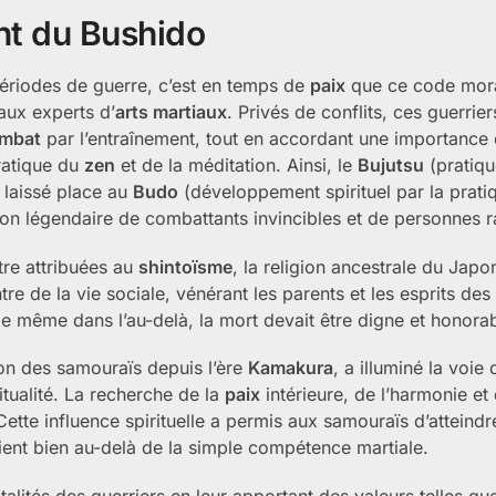
nt du Bushido
ériodes de guerre, c’est en temps de
paix
que ce code mora
 aux experts d’
arts martiaux
. Privés de conflits, ces guerrier
mbat
par l’entraînement, tout en accordant une importance 
pratique du
zen
et de la méditation. Ainsi, le
Bujutsu
(pratiqu
 laissé place au
Budo
(développement spirituel par la prati
ion légendaire de combattants invincibles et de personnes r
re attribuées au
shintoïsme
, la religion ancestrale du Japo
entre de la vie sociale, vénérant les parents et les esprits des
ale même dans l’au-delà, la mort devait être digne et honorab
on des samouraïs depuis l’ère
Kamakura
, a illuminé la voie 
ritualité. La recherche de la
paix
intérieure, de l’harmonie et 
Cette influence spirituelle a permis aux samouraïs d’atteindr
aient bien au-delà de la simple compétence martiale.
lités des guerriers en leur apportant des valeurs telles que