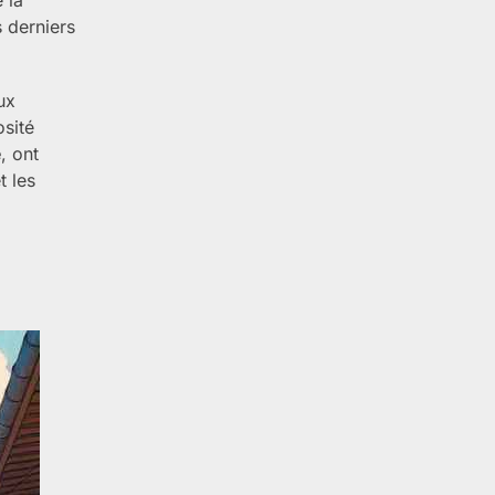
s derniers
ux
osité
e
, ont
t les