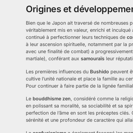
Origines et développeme
Bien que le Japon ait traversé de nombreuses p
véritablement mis en valeur, enrichi et inculqué
continué à perfectionner leurs techniques de
co
à leur ascension spirituelle, notamment par la 
avec une finalité de combat) a progressivement
martiale), conférant aux
samouraïs
leur réputat
Les premières influences du
Bushido
peuvent êt
cultive l’unité nationale et place la famille au c
Pour continuer à faire partie de la lignée famili
Le
bouddhisme zen
, considéré comme la religi
en polissant sa moralité, sa sociabilité et sa spi
perfection de l’âme en sont les préceptes clés. 
sérénité et une profondeur de caractère qui all
Le
confucianisme
a également façonné les menta