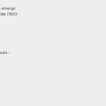
 a émergé
Edo
(1603-
raïs :