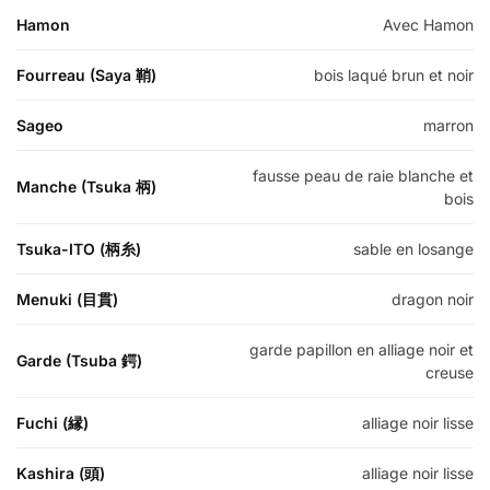
Hamon
Avec Hamon
Fourreau (Saya 鞘)
bois laqué brun et noir
Sageo
marron
fausse peau de raie blanche et
Manche (Tsuka 柄)
bois
Tsuka-ITO (柄糸)
sable en losange
Menuki (目貫)
dragon noir
garde papillon en alliage noir et
Garde (Tsuba 鍔)
creuse
Fuchi (縁)
alliage noir lisse
Kashira (頭)
alliage noir lisse