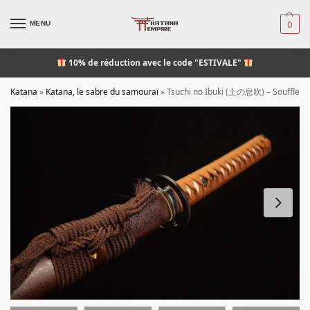
MENU
0
10% de réduction
avec le code "ESTIVALE"
Katana
»
Katana, le sabre du samouraï
»
Tsuchi no Ibuki (土の息吹) – Souffle d’