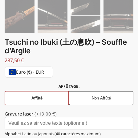
Tsuchi no Ibuki (土の息吹) – Souffle
d’Argile
287,50
€
Euro (€) - EUR
AFFÛTAGE
:
Affûté
Non Affûté
Gravure laser
(+19,00 €)
Alphabet Latin ou Japonais (40 caractères maximum)