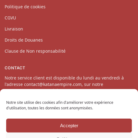
Politique de cookies
CGVU
Livraison
Droits de Douanes
Clause de Non responsabilité
CONTACT
Notre service client est disponible du lundi au vendredi à
l'adresse contact@katanaempire.com, sur notre
page contact
ou par téléphone au 06 10 14 34 64.
Notre site utilise des cookies afin d'améliorer votre expérience
d'utilisation, toutes les données sont anonymisées.
Accepter
Copyright © 2024 KatanaEmpire.com
Tous droits réservés.