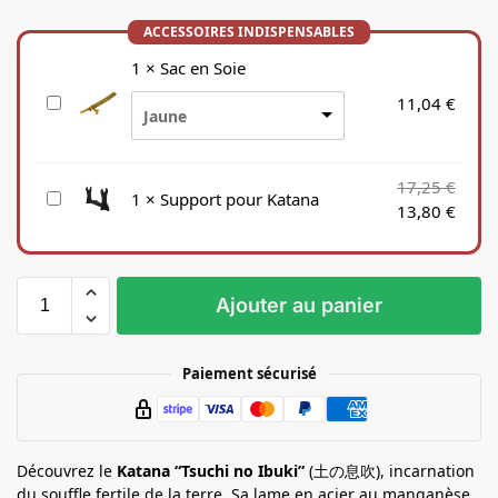
1
×
Sac en Soie
S
11,04
€
Jaune
a
c
e
17,25
€
S
1
×
Support pour Katana
n
13,80
€
u
S
p
o
p
i
o
e
Ajouter au panier
r
t
p
Paiement sécurisé
o
u
r
K
Découvrez le
Katana “Tsuchi no Ibuki”
(土の息吹), incarnation
a
du souffle fertile de la terre. Sa lame en acier au manganèse