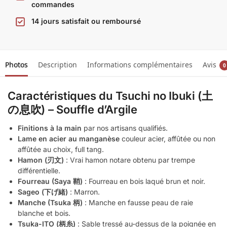
commandes
14 jours satisfait ou remboursé
Photos
Description
Informations complémentaires
Avis
0
Caractéristiques du Tsuchi no Ibuki (土
の息吹) – Souffle d’Argile
Finitions à la main
par nos artisans qualifiés.
Lame en acier au manganèse
couleur acier, affûtée ou non
affûtée au choix, full tang.
Hamon (刃文)
: Vrai hamon notare obtenu par trempe
différentielle.
Fourreau (Saya 鞘)
: Fourreau en bois laqué brun et noir.
Sageo (下げ緒)
: Marron.
Manche (Tsuka 柄)
: Manche en fausse peau de raie
blanche et bois.
Tsuka-ITO (柄糸)
: Sable tressé au-dessus de la poignée en