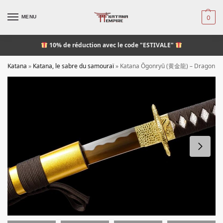
MENU
0
10% de réduction
avec le code "ESTIVALE"
Katana
»
Katana, le sabre du samouraï
»
Katana Ōgonryū (黄金龍) – Dragon d’