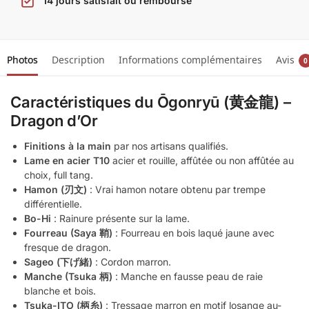
14 jours satisfait ou remboursé
Photos
Description
Informations complémentaires
Avis
0
Caractéristiques du Ōgonryū (黄金龍) –
Dragon d’Or
Finitions
à la main
par nos artisans qualifiés.
Lame en acier T10
acier et rouille, affûtée ou non affûtée au
choix, full tang.
Hamon (刃文)
: Vrai hamon notare obtenu par trempe
différentielle.
Bo-Hi
: Rainure présente sur la lame.
Fourreau (Saya 鞘)
: Fourreau en bois laqué jaune avec
fresque de dragon.
Sageo (下げ緒)
: Cordon marron.
Manche (Tsuka 柄)
: Manche en fausse peau de raie
blanche et bois.
Tsuka-ITO (柄糸)
: Tressage marron en motif losange au-