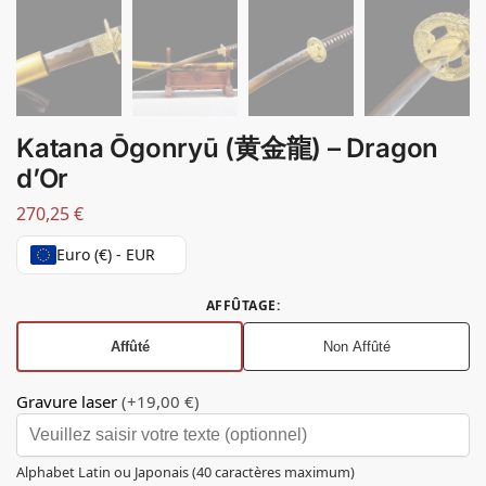
Katana Ōgonryū (黄金龍) – Dragon
d’Or
270,25
€
Euro (€) - EUR
AFFÛTAGE
:
Affûté
Non Affûté
Gravure laser
(+19,00 €)
Alphabet Latin ou Japonais (40 caractères maximum)