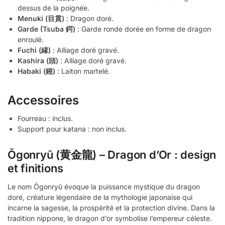
dessus de la poignée.
Menuki (目貫)
: Dragon doré.
Garde (Tsuba 鍔)
: Garde ronde dorée en forme de dragon
enroulé.
Fuchi (縁)
: Alliage doré gravé.
Kashira (頭)
: Alliage doré gravé.
Habaki (鎺)
: Laiton martelé.
Accessoires
Fourreau : inclus.
Support pour katana : non inclus.
Ōgonryū (黄金龍) – Dragon d’Or : design
et finitions
Le nom Ōgonryū évoque la puissance mystique du dragon
doré, créature légendaire de la mythologie japonaise qui
incarne la sagesse, la prospérité et la protection divine. Dans la
tradition nippone, le dragon d’or symbolise l’empereur céleste.