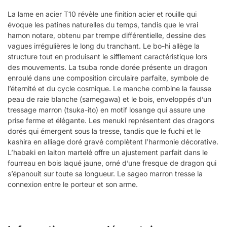
La lame en acier T10 révèle une finition acier et rouille qui
évoque les patines naturelles du temps, tandis que le vrai
hamon notare, obtenu par trempe différentielle, dessine des
vagues irrégulières le long du tranchant. Le bo-hi allège la
structure tout en produisant le sifflement caractéristique lors
des mouvements. La tsuba ronde dorée présente un dragon
enroulé dans une composition circulaire parfaite, symbole de
l’éternité et du cycle cosmique. Le manche combine la fausse
peau de raie blanche (samegawa) et le bois, enveloppés d’un
tressage marron (tsuka-ito) en motif losange qui assure une
prise ferme et élégante. Les menuki représentent des dragons
dorés qui émergent sous la tresse, tandis que le fuchi et le
kashira en alliage doré gravé complètent l’harmonie décorative.
L’habaki en laiton martelé offre un ajustement parfait dans le
fourreau en bois laqué jaune, orné d’une fresque de dragon qui
s’épanouit sur toute sa longueur. Le sageo marron tresse la
connexion entre le porteur et son arme.