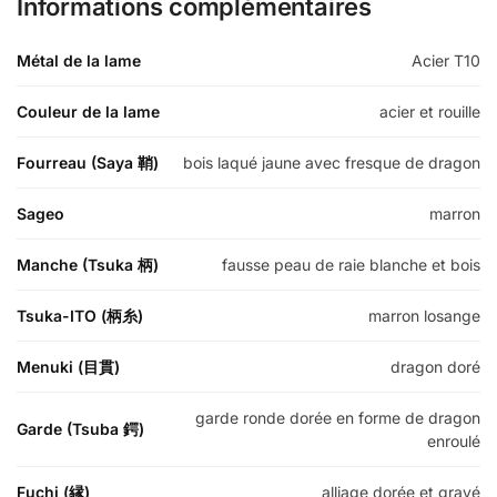
Informations complémentaires
Métal de la lame
Acier T10
Couleur de la lame
acier et rouille
Fourreau (Saya 鞘)
bois laqué jaune avec fresque de dragon
Sageo
marron
Manche (Tsuka 柄)
fausse peau de raie blanche et bois
Tsuka-ITO (柄糸)
marron losange
Menuki (目貫)
dragon doré
garde ronde dorée en forme de dragon
Garde (Tsuba 鍔)
enroulé
Fuchi (縁)
alliage dorée et gravé