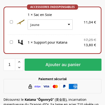
1
×
Sac en Soie
S
11,04
€
Jaune
a
c
e
17,25
€
S
1
×
Support pour Katana
n
13,80
€
u
S
p
o
p
i
o
e
Ajouter au panier
r
t
p
Paiement sécurisé
o
u
r
K
Découvrez le
Katana “Ōgonryū”
(黄金龍), incarnation
a
majestueuse du Dragon d’Or. Sa lame en acier T10 révèle un