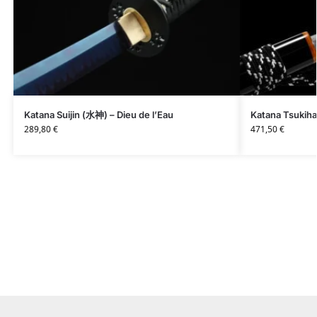
Katana Suijin (水神) – Dieu de l’Eau
Katana Tsukiha
289,80
€
471,50
€