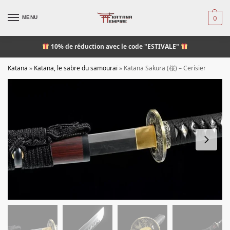
MENU
0
10% de réduction
avec le code "ESTIVALE"
Katana
»
Katana, le sabre du samouraï
»
Katana Sakura (桜) – Cerisier