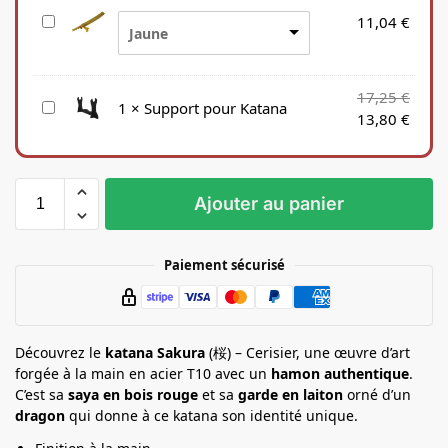
S
11,04
€
Jaune
a
c
e
17,25
€
S
1
×
Support pour Katana
n
13,80
€
u
S
p
o
p
i
o
e
Ajouter au panier
r
t
p
Paiement sécurisé
o
u
r
K
Découvrez le
katana Sakura
(桜) – Cerisier, une œuvre d’art
a
forgée à la main en acier T10 avec un
hamon authentique
.
t
C’est sa
saya en bois rouge
et sa
garde en laiton
orné d’un
dragon
a
qui donne à ce katana son identité unique.
n