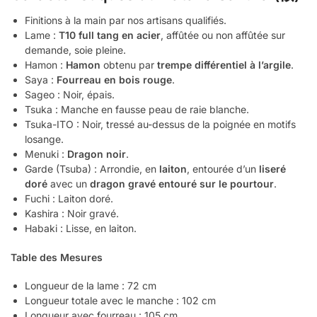
Finitions à la main par nos artisans qualifiés.
Lame :
T10 full tang en acier
, affûtée ou non affûtée sur
demande, soie pleine.
Hamon :
Hamon
obtenu par
trempe différentiel à l’argile
.
Saya :
Fourreau en bois rouge
.
Sageo : Noir, épais.
Tsuka : Manche en fausse peau de raie blanche.
Tsuka-ITO : Noir, tressé au-dessus de la poignée en motifs
losange.
Menuki :
Dragon noir
.
Garde (Tsuba) : Arrondie, en
laiton
, entourée d’un
liseré
doré
avec un
dragon gravé entouré sur le pourtour
.
Fuchi : Laiton doré.
Kashira : Noir gravé.
Habaki : Lisse, en laiton.
Table des Mesures
Longueur de la lame : 72 cm
Longueur totale avec le manche : 102 cm
Longueur avec fourreau : 105 cm