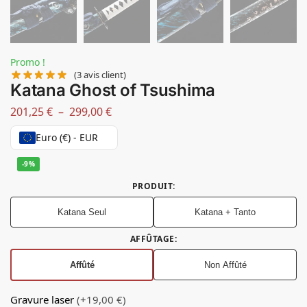
Promo !
(
3
avis client)
Katana Ghost of Tsushima
201,25
€
–
299,00
€
Euro (€) - EUR
-9%
PRODUIT
:
Katana Seul
Katana + Tanto
AFFÛTAGE
:
Affûté
Non Affûté
Gravure laser
(+19,00 €)