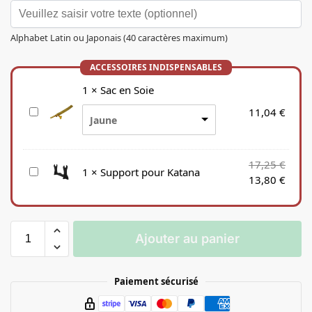
Alphabet Latin ou Japonais (40 caractères maximum)
1
×
Sac en Soie
S
11,04
€
Jaune
a
c
e
17,25
€
S
1
×
Support pour Katana
n
13,80
€
u
S
p
o
p
i
o
e
Ajouter au panier
r
t
p
Paiement sécurisé
o
u