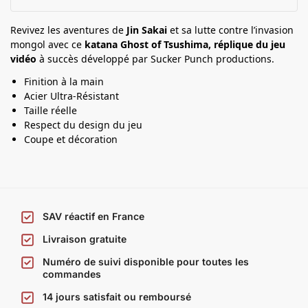
r
K
Revivez les aventures de
Jin Sakai
et sa lutte contre l’invasion
a
mongol avec ce
katana Ghost of Tsushima,
réplique du jeu
t
vidéo
à succès développé par Sucker Punch productions.
a
Finition à la main
n
Acier Ultra-Résistant
a
Taille réelle
Respect du design du jeu
Coupe et décoration
SAV réactif en France
Livraison gratuite
Numéro de suivi disponible pour toutes les
commandes
14 jours satisfait ou remboursé